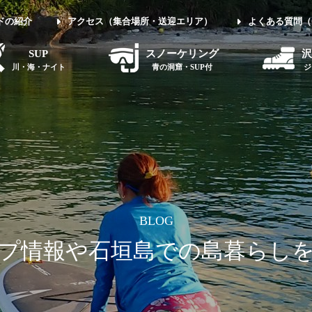
ドの紹介
アクセス（集合場所・送迎エリア）
よくある質問（
SUP
スノーケリング
沢
川・海・ナイト
青の洞窟・SUP付
ジ
BLOG
プ情報や石垣島での島暮らし