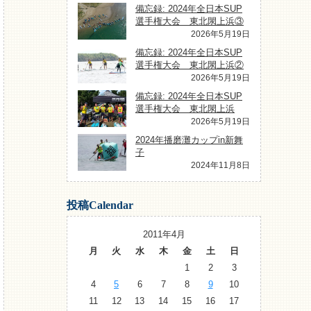
備忘録: 2024年全日本SUP
選手権大会 東北閖上浜③
2026年5月19日
備忘録: 2024年全日本SUP
選手権大会 東北閖上浜②
2026年5月19日
備忘録: 2024年全日本SUP
選手権大会 東北閖上浜
2026年5月19日
2024年播磨灘カップin新舞
子
2024年11月8日
投稿Calendar
2011年4月
月
火
水
木
金
土
日
1
2
3
4
5
6
7
8
9
10
11
12
13
14
15
16
17