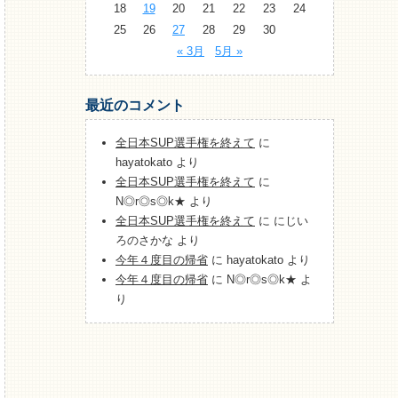
18
19
20
21
22
23
24
25
26
27
28
29
30
« 3月
5月 »
最近のコメント
全日本SUP選手権を終えて
に
hayatokato
より
全日本SUP選手権を終えて
に
N◎r◎s◎k★
より
全日本SUP選手権を終えて
に
にじい
ろのさかな
より
今年４度目の帰省
に
hayatokato
より
今年４度目の帰省
に
N◎r◎s◎k★
よ
り