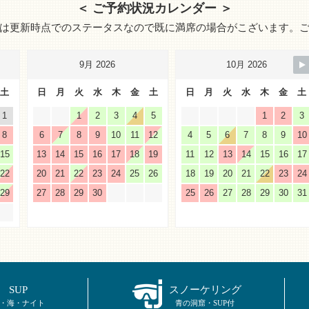
＜ ご予約状況カレンダー ＞
は更新時点でのステータスなので既に満席の場合がこざいます。
9月 2026
10月 2026
土
日
月
火
水
木
金
土
日
月
火
水
木
金
土
1
1
2
3
4
5
1
2
3
8
6
7
8
9
10
11
12
4
5
6
7
8
9
10
15
13
14
15
16
17
18
19
11
12
13
14
15
16
17
22
20
21
22
23
24
25
26
18
19
20
21
22
23
24
29
27
28
29
30
25
26
27
28
29
30
31
SUP
スノーケリング
・海・ナイト
青の洞窟・SUP付