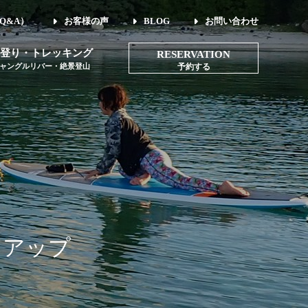
Q&A）
お客様の声
BLOG
お問い合わせ
登り・トレッキング
RESERVATION
ャングルリバー・絶景登山
予約する
をアップ