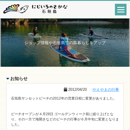
BLOG
ショップ情報や石垣島での島暮らしをアップ
お知らせ
2012/04/20
:
やえやまの行事
石垣島サンセットビーチの2012年の営業日程に変更がありました。
ビーチオープンが４月28日 ゴールデンウィーク前に繰り上げとな
り、その一方で海開きなどのビーチの行事が６月中旬に変更となりま
した。