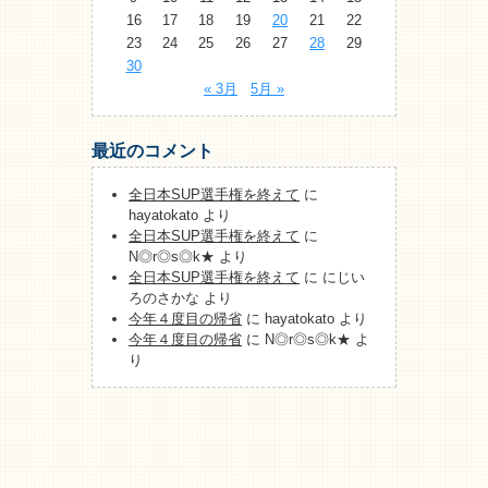
16
17
18
19
20
21
22
23
24
25
26
27
28
29
30
« 3月
5月 »
最近のコメント
全日本SUP選手権を終えて
に
hayatokato
より
全日本SUP選手権を終えて
に
N◎r◎s◎k★
より
全日本SUP選手権を終えて
に
にじい
ろのさかな
より
今年４度目の帰省
に
hayatokato
より
今年４度目の帰省
に
N◎r◎s◎k★
よ
り