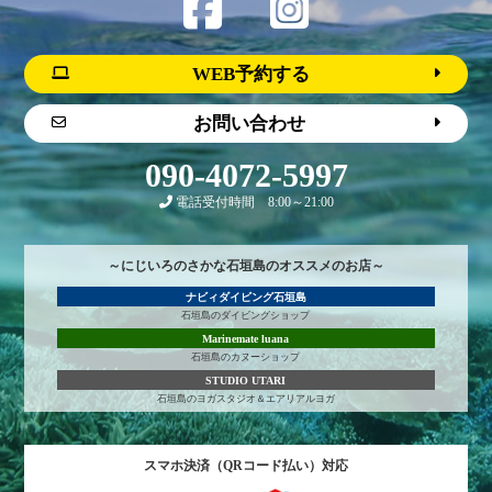
WEB予約する
お問い合わせ
090-4072-5997
電話受付時間 8:00～21:00
～にじいろのさかな石垣島のオススメのお店～
ナビィダイビング石垣島
石垣島のダイビングショップ
Marinemate luana
石垣島のカヌーショップ
STUDIO UTARI
石垣島のヨガスタジオ＆エアリアルヨガ
スマホ決済（QRコード払い）対応