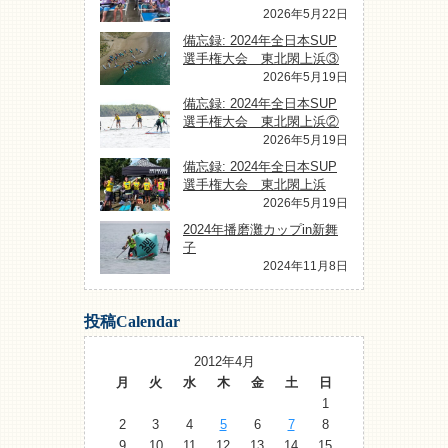
2026年5月22日
備忘録: 2024年全日本SUP
選手権大会 東北閖上浜③
2026年5月19日
備忘録: 2024年全日本SUP
選手権大会 東北閖上浜②
2026年5月19日
備忘録: 2024年全日本SUP
選手権大会 東北閖上浜
2026年5月19日
2024年播磨灘カップin新舞
子
2024年11月8日
投稿Calendar
2012年4月
月
火
水
木
金
土
日
1
2
3
4
5
6
7
8
9
10
11
12
13
14
15