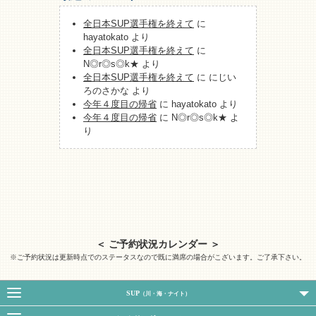
全日本SUP選手権を終えて
に
hayatokato
より
全日本SUP選手権を終えて
に
N◎r◎s◎k★
より
全日本SUP選手権を終えて
に
にじい
ろのさかな
より
今年４度目の帰省
に
hayatokato
より
今年４度目の帰省
に
N◎r◎s◎k★
よ
り
＜ ご予約状況カレンダー ＞
※ご予約状況は更新時点でのステータスなので既に満席の場合がこざいます。ご了承下さい。
SUP
（川・海・ナイト）