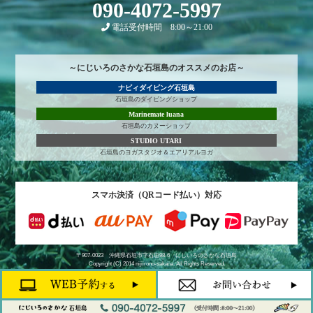
090-4072-5997
電話受付時間 8:00～21:00
～にじいろのさかな石垣島のオススメのお店～
ナビィダイビング石垣島
石垣島のダイビングショップ
Marinemate luana
石垣島のカヌーショップ
STUDIO UTARI
石垣島のヨガスタジオ＆エアリアルヨガ
スマホ決済（QRコード払い）対応
〒907-0023 沖縄県石垣市字石垣98-6
にじいろのさかな石垣島
Copyright (C) 2014 nijiirono-sakana. All Rights Reserved.