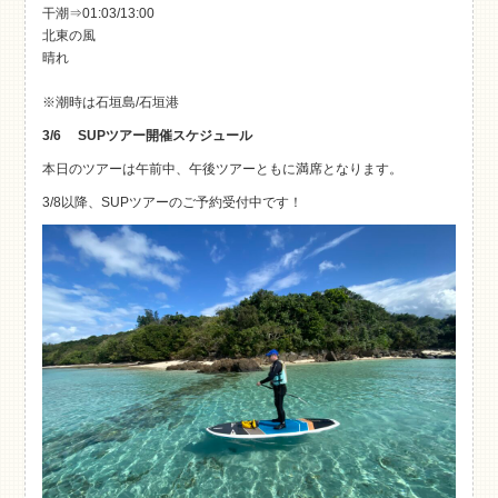
干潮⇒01:03/13:00
北東の風
晴れ
※潮時は石垣島/石垣港
3/6 SUPツアー開催スケジュール
本日のツアーは午前中、午後ツアーともに満席となります。
3/8以降、SUPツアーのご予約受付中です！