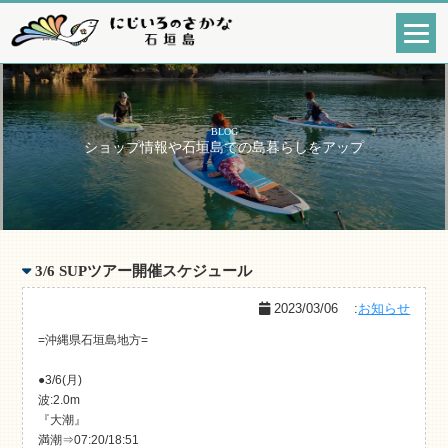
BLOG
ショップ情報や石垣島での島暮らしをアップ
3/6 SUPツアー開催スケジュール
2023/03/06
:
お知らせ
=沖縄県石垣島地方=
●3/6(月)
波:2.0m
『大潮』
満潮⇒07:20/18:51