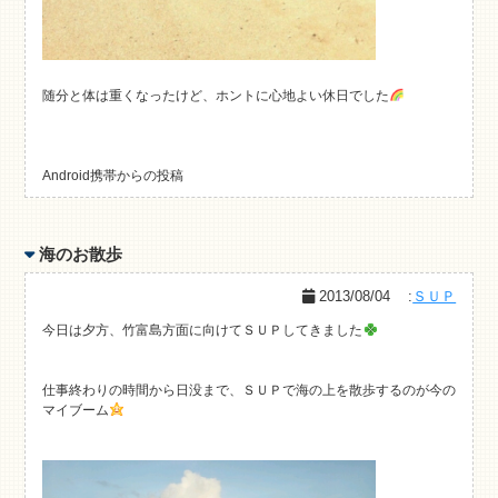
随分と体は重くなったけど、ホントに心地よい休日でした
Android携帯からの投稿
海のお散歩
2013/08/04
:
ＳＵＰ
今日は夕方、竹富島方面に向けてＳＵＰしてきました
仕事終わりの時間から日没まで、ＳＵＰで海の上を散歩するのが今の
マイブーム