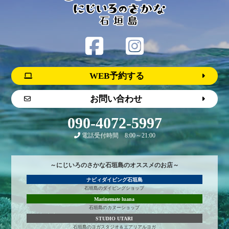
WEB予約する
お問い合わせ
090-4072-5997
電話受付時間 8:00～21:00
～にじいろのさかな石垣島のオススメのお店～
ナビィダイビング石垣島
石垣島のダイビングショップ
Marinemate luana
石垣島のカヌーショップ
STUDIO UTARI
石垣島のヨガスタジオ＆エアリアルヨガ