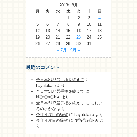
2013年8月
月
火
水
木
金
土
日
1
2
3
4
5
6
7
8
9
10
11
12
13
14
15
16
17
18
19
20
21
22
23
24
25
26
27
28
29
30
31
« 7月
9月 »
最近のコメント
全日本SUP選手権を終えて
に
hayatokato
より
全日本SUP選手権を終えて
に
N◎r◎s◎k★
より
全日本SUP選手権を終えて
に
にじい
ろのさかな
より
今年４度目の帰省
に
hayatokato
より
今年４度目の帰省
に
N◎r◎s◎k★
よ
り