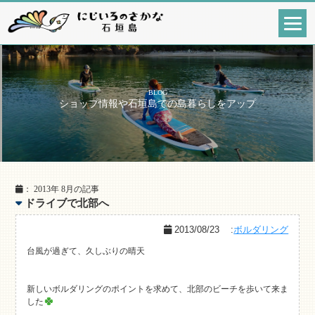
BLOG
ショップ情報や石垣島での島暮らしをアップ
： 2013年 8月の記事
ドライブで北部へ
2013/08/23
:
ボルダリング
台風が過ぎて、久しぶりの晴天
新しいボルダリングのポイントを求めて、北部のビーチを歩いて来ま
した