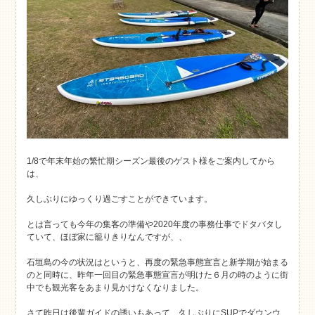
1/8で年末年始の繁忙期シーズン最後のゲスト様をご案内してから
は、
久しぶりにゆっくり過ごすことができています。
とは言っても今年の集客の準備や2020年度の事務仕事でドタバタし
ていて、ほぼ家に籠りきりなんですが、、
石垣島の今の状況はというと、再度の緊急事態宣言と新学期が始まる
のと同時に、昨年一回目の緊急事態宣言が明けた６月の時のように街
中でも観光客をあまり見かけなくなりました。
さて昨日は後輩ガイドの誘いもあって、久しぶりにSUPでダウンウ