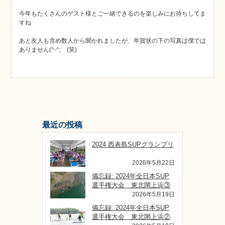
今年もたくさんのゲスト様とご一緒できるのを楽しみにお待ちしてま
すね
あと友人も含め数人から聞かれましたが、年賀状の下の写真は僕では
ありません(^-^; (笑)
最近の投稿
2024 西表島SUPグランプリ
2026年5月22日
備忘録: 2024年全日本SUP
選手権大会 東北閖上浜③
2026年5月19日
備忘録: 2024年全日本SUP
選手権大会 東北閖上浜②