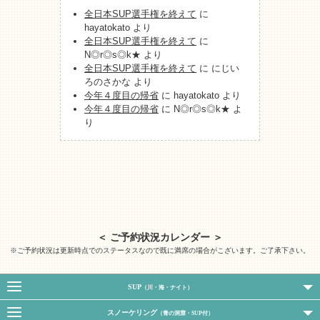
全日本SUP選手権を終えて
に
hayatokato
より
全日本SUP選手権を終えて
に
N◎r◎s◎k★
より
全日本SUP選手権を終えて
に
にじい
ろのさかな
より
今年４度目の帰省
に
hayatokato
より
今年４度目の帰省
に
N◎r◎s◎k★
よ
り
＜ ご予約状況カレンダー ＞
※ご予約状況は更新時点でのステータスなので既に満席の場合がこざいます。ご了承下さい。
SUP
（川・海・ナイト）
スノーケリング
（青の洞窟・SUP付）