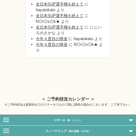
全日本SUP選手権を終えて
に
hayatokato
より
全日本SUP選手権を終えて
に
N◎r◎s◎k★
より
全日本SUP選手権を終えて
に
にじい
ろのさかな
より
今年４度目の帰省
に
hayatokato
より
今年４度目の帰省
に
N◎r◎s◎k★
よ
り
＜ ご予約状況カレンダー ＞
※ご予約状況は更新時点でのステータスなので既に満席の場合がこざいます。ご了承下さい。
SUP
（川・海・ナイト）
スノーケリング
（青の洞窟・SUP付）