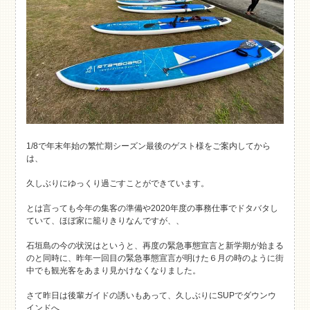
1/8で年末年始の繁忙期シーズン最後のゲスト様をご案内してから
は、
久しぶりにゆっくり過ごすことができています。
とは言っても今年の集客の準備や2020年度の事務仕事でドタバタし
ていて、ほぼ家に籠りきりなんですが、、
石垣島の今の状況はというと、再度の緊急事態宣言と新学期が始まる
のと同時に、昨年一回目の緊急事態宣言が明けた６月の時のように街
中でも観光客をあまり見かけなくなりました。
さて昨日は後輩ガイドの誘いもあって、久しぶりにSUPでダウンウ
インドへ