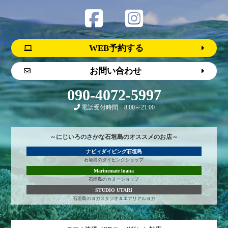
WEB予約する
お問い合わせ
090-4072-5997
電話受付時間 8:00～21:00
～にじいろのさかな石垣島のオススメのお店～
ナビィダイビング石垣島
石垣島のダイビングショップ
Marinemate luana
石垣島のカヌーショップ
STUDIO UTARI
石垣島のヨガスタジオ＆エアリアルヨガ