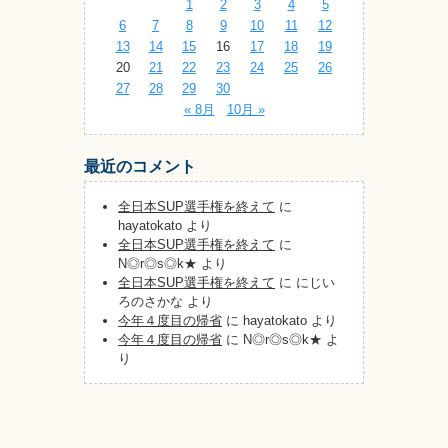
1
2
3
4
5
6
7
8
9
10
11
12
13
14
15
16
17
18
19
20
21
22
23
24
25
26
27
28
29
30
« 8月
10月 »
最近のコメント
全日本SUP選手権を終えて
に
hayatokato
より
全日本SUP選手権を終えて
に
N◎r◎s◎k★
より
全日本SUP選手権を終えて
に
にじい
ろのさかな
より
今年４度目の帰省
に
hayatokato
より
今年４度目の帰省
に
N◎r◎s◎k★
よ
り