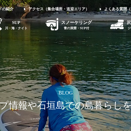
ドの紹介
アクセス（集合場所・送迎エリア）
よくある質問（
SUP
スノーケリング
沢
川・海・ナイト
青の洞窟・SUP付
ジ
BLOG
プ情報や石垣島での島暮らし