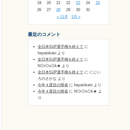
19
20
21
22
23
24
25
26
27
28
29
30
31
« 11月
1月 »
最近のコメント
全日本SUP選手権を終えて
に
hayatokato
より
全日本SUP選手権を終えて
に
N◎r◎s◎k★
より
全日本SUP選手権を終えて
に
にじい
ろのさかな
より
今年４度目の帰省
に
hayatokato
より
今年４度目の帰省
に
N◎r◎s◎k★
よ
り