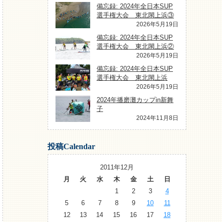
備忘録: 2024年全日本SUP
選手権大会 東北閖上浜③
2026年5月19日
備忘録: 2024年全日本SUP
選手権大会 東北閖上浜②
2026年5月19日
備忘録: 2024年全日本SUP
選手権大会 東北閖上浜
2026年5月19日
2024年播磨灘カップin新舞
子
2024年11月8日
投稿Calendar
2011年12月
月
火
水
木
金
土
日
1
2
3
4
5
6
7
8
9
10
11
12
13
14
15
16
17
18