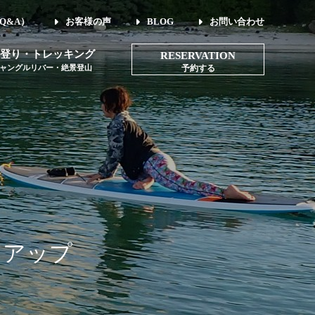
Q&A）
お客様の声
BLOG
お問い合わせ
登り・トレッキング
RESERVATION
ャングルリバー・絶景登山
予約する
をアップ