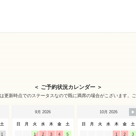
＜ ご予約状況カレンダー ＞
は更新時点でのステータスなので既に満席の場合がこざいます。
9月 2026
10月 2026
土
日
月
火
水
木
金
土
日
月
火
水
木
金
土
1
1
2
3
4
5
1
2
3