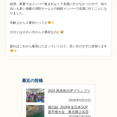
結局、新夏ではメンバー集まれなくて名護に行けなかったので、知り
合いも多い強豪の消防チームとの精鋭メンバーで名護に行くことにな
りました。
年齢上から２番目だってさ
ガタイは小さい方から２番目なのに
疲れはこれから最高にたまっていくけど、言い分けせずに頑張ります
最近の投稿
2024 西表島SUPグランプリ
2026年5月22日
備忘録: 2024年全日本SUP
選手権大会 東北閖上浜③
2026年5月19日