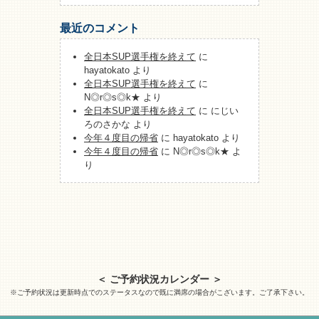
最近のコメント
全日本SUP選手権を終えて
に
hayatokato
より
全日本SUP選手権を終えて
に
N◎r◎s◎k★
より
全日本SUP選手権を終えて
に
にじい
ろのさかな
より
今年４度目の帰省
に
hayatokato
より
今年４度目の帰省
に
N◎r◎s◎k★
よ
り
＜ ご予約状況カレンダー ＞
※ご予約状況は更新時点でのステータスなので既に満席の場合がこざいます。ご了承下さい。