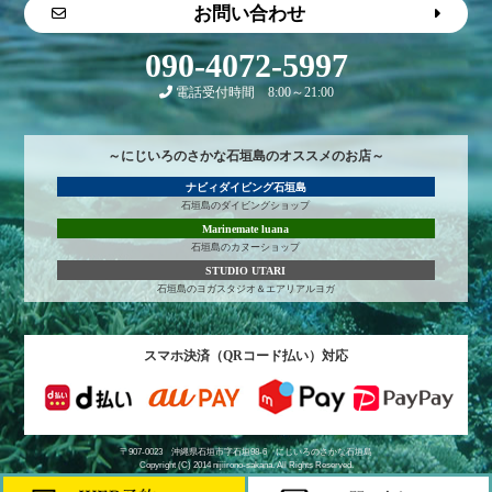
お問い合わせ
090-4072-5997
電話受付時間 8:00～21:00
～にじいろのさかな石垣島のオススメのお店～
ナビィダイビング石垣島
石垣島のダイビングショップ
Marinemate luana
石垣島のカヌーショップ
STUDIO UTARI
石垣島のヨガスタジオ＆エアリアルヨガ
スマホ決済（QRコード払い）対応
〒907-0023 沖縄県石垣市字石垣98-6
にじいろのさかな石垣島
Copyright (C) 2014 nijiirono-sakana. All Rights Reserved.