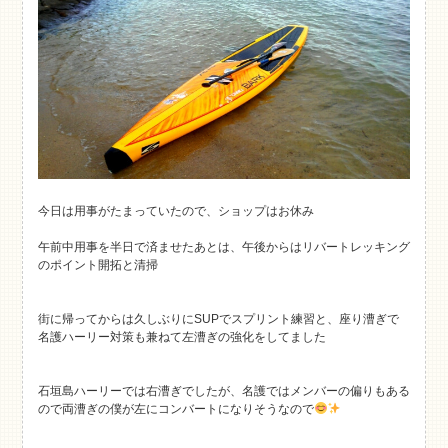
今日は用事がたまっていたので、ショップはお休み
午前中用事を半日で済ませたあとは、午後からはリバートレッキング
のポイント開拓と清掃
街に帰ってからは久しぶりにSUPでスプリント練習と、座り漕ぎで
名護ハーリー対策も兼ねて左漕ぎの強化をしてました
石垣島ハーリーでは右漕ぎでしたが、名護ではメンバーの偏りもある
ので両漕ぎの僕が左にコンバートになりそうなので