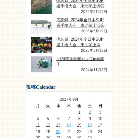
備忘録: 2024年全日本SUP
選手権大会 東北閖上浜③
2026年5月19日
備忘録: 2024年全日本SUP
選手権大会 東北閖上浜②
2026年5月19日
備忘録: 2024年全日本SUP
選手権大会 東北閖上浜
2026年5月19日
2024年播磨灘カップin新舞
子
2024年11月8日
投稿Calendar
2017年9月
月
火
水
木
金
土
日
1
2
3
4
5
6
7
8
9
10
11
12
13
14
15
16
17
18
19
20
21
22
23
24