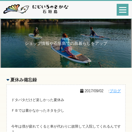
BLOG
ショップ情報や石垣島での島暮らしをアップ
夏休み備忘録
2017/09/02
:
ブログ
ドタバタだけど楽しかった夏休み
ＦＢでは書かなかったネタを少し
今年は僕が疲れてくると車が代わりに故障して入院してくれるんです
よ