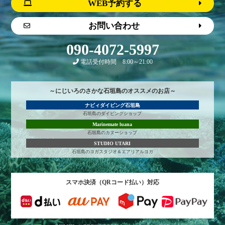
WEB予約する
お問い合わせ
090-4072-5997
電話受付時間 8:00～21:00
～にじいろのさかな石垣島のオススメのお店～
ナビィダイビング石垣島
石垣島のダイビングショップ
Marinemate luana
石垣島のカヌーショップ
STUDIO UTARI
石垣島のヨガスタジオ＆エアリアルヨガ
スマホ決済（QRコード払い）対応