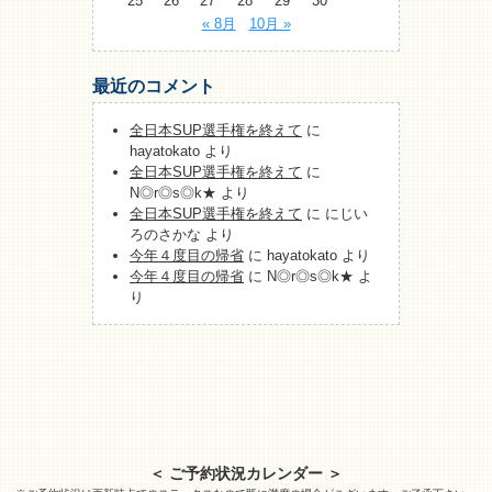
25
26
27
28
29
30
« 8月
10月 »
最近のコメント
全日本SUP選手権を終えて
に
hayatokato
より
全日本SUP選手権を終えて
に
N◎r◎s◎k★
より
全日本SUP選手権を終えて
に
にじい
ろのさかな
より
今年４度目の帰省
に
hayatokato
より
今年４度目の帰省
に
N◎r◎s◎k★
よ
り
＜ ご予約状況カレンダー ＞