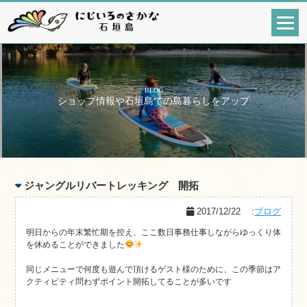
BLOG
ショップ情報や石垣島での島暮らしをアップ
ジャングルリバートレッキング 開拓
2017/12/22
:
ブログ
明日からの年末繁忙期を控え、ここ数日事務仕事しながらゆっくり体
を休めることができました
同じメニューで何度も遊んで頂けるゲスト様のために、この季節はア
クティビティ問わずポイント開拓してることが多いです