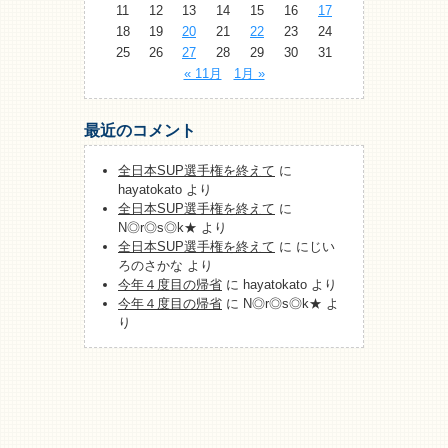
11
12
13
14
15
16
17
18
19
20
21
22
23
24
25
26
27
28
29
30
31
« 11月
1月 »
最近のコメント
全日本SUP選手権を終えて
に
hayatokato
より
全日本SUP選手権を終えて
に
N◎r◎s◎k★
より
全日本SUP選手権を終えて
に
にじい
ろのさかな
より
今年４度目の帰省
に
hayatokato
より
今年４度目の帰省
に
N◎r◎s◎k★
よ
り