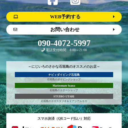
WEB予約する
お問い合わせ
090-4072-5997
電話受付時間 8:00～21:00
～にじいろのさかな石垣島のオススメのお店～
ナビィダイビング石垣島
石垣島のダイビングショップ
Marinemate luana
石垣島のカヌーショップ
STUDIO UTARI
石垣島のヨガスタジオ＆エアリアルヨガ
スマホ決済（QRコード払い）対応