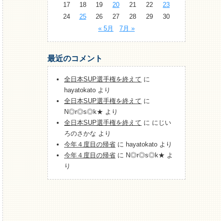
17
18
19
20
21
22
23
24
25
26
27
28
29
30
« 5月
7月 »
最近のコメント
全日本SUP選手権を終えて
に
hayatokato
より
全日本SUP選手権を終えて
に
N◎r◎s◎k★
より
全日本SUP選手権を終えて
に
にじい
ろのさかな
より
今年４度目の帰省
に
hayatokato
より
今年４度目の帰省
に
N◎r◎s◎k★
よ
り