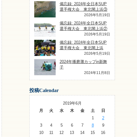
備忘録: 2024年全日本SUP
選手権大会 東北閖上浜③
2026年5月19日
備忘録: 2024年全日本SUP
選手権大会 東北閖上浜②
2026年5月19日
備忘録: 2024年全日本SUP
選手権大会 東北閖上浜
2026年5月19日
2024年播磨灘カップin新舞
子
2024年11月8日
投稿Calendar
2019年6月
月
火
水
木
金
土
日
1
2
3
4
5
6
7
8
9
10
11
12
13
14
15
16