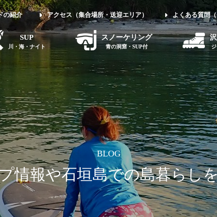
ドの紹介
アクセス（集合場所・送迎エリア）
よくある質問（
SUP
スノーケリング
沢
川・海・ナイト
青の洞窟・SUP付
ジ
BLOG
プ情報や石垣島での島暮らし