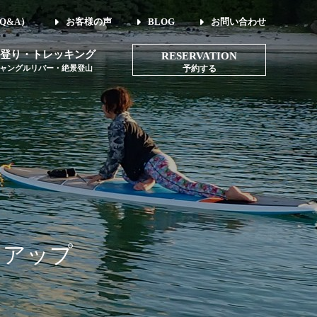
Q&A）
お客様の声
BLOG
お問い合わせ
登り・トレッキング
RESERVATION
ャングルリバー・絶景登山
予約する
をアップ