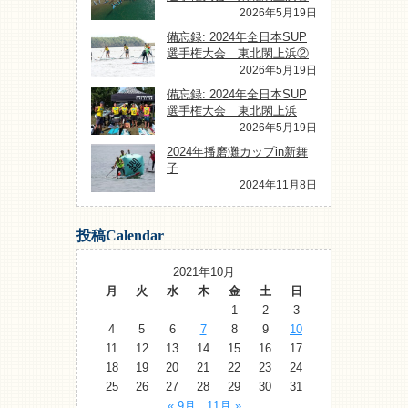
2026年5月19日
備忘録: 2024年全日本SUP
選手権大会 東北閖上浜②
2026年5月19日
備忘録: 2024年全日本SUP
選手権大会 東北閖上浜
2026年5月19日
2024年播磨灘カップin新舞
子
2024年11月8日
投稿Calendar
2021年10月
月
火
水
木
金
土
日
1
2
3
4
5
6
7
8
9
10
11
12
13
14
15
16
17
18
19
20
21
22
23
24
25
26
27
28
29
30
31
« 9月
11月 »