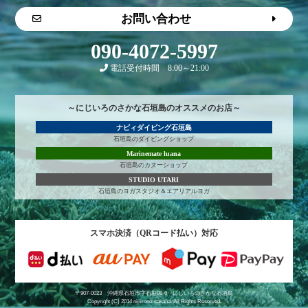
お問い合わせ
090-4072-5997
電話受付時間 8:00～21:00
～にじいろのさかな石垣島のオススメのお店～
ナビィダイビング石垣島
石垣島のダイビングショップ
Marinemate luana
石垣島のカヌーショップ
STUDIO UTARI
石垣島のヨガスタジオ＆エアリアルヨガ
スマホ決済（QRコード払い）対応
〒907-0023 沖縄県石垣市字石垣98-6
にじいろのさかな石垣島
Copyright (C) 2014 nijiirono-sakana. All Rights Reserved.