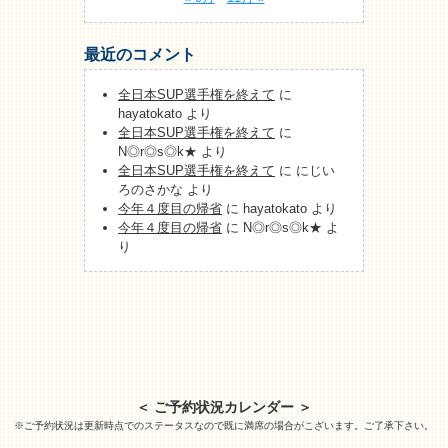
最近のコメント
全日本SUP選手権を終えて
に
hayatokato
より
全日本SUP選手権を終えて
に
N◎r◎s◎k★
より
全日本SUP選手権を終えて
に
にじい
ろのさかな
より
今年４度目の帰省
に
hayatokato
より
今年４度目の帰省
に
N◎r◎s◎k★
よ
り
＜ ご予約状況カレンダー ＞
※ご予約状況は更新時点でのステータスなので既に満席の場合がこざいます。ご了承下さい。