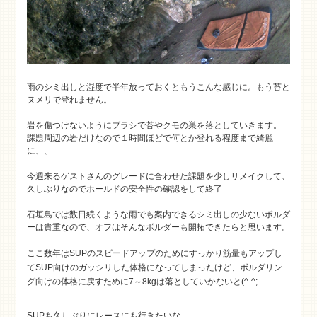
雨のシミ出しと湿度で半年放っておくともうこんな感じに。もう苔と
ヌメリで登れません。
岩を傷つけないようにブラシで苔やクモの巣を落としていきます。
課題周辺の岩だけなので１時間ほどで何とか登れる程度まで綺麗
に、、
今週来るゲストさんのグレードに合わせた課題を少しリメイクして、
久しぶりなのでホールドの安全性の確認をして終了
石垣島では数日続くような雨でも案内できるシミ出しの少ないボルダ
ーは貴重なので、オフはそんなボルダーも開拓できたらと思います。
ここ数年はSUPのスピードアップのためにすっかり筋量もアップし
てSUP向けのガッシリした体格になってしまったけど、ボルダリン
グ向けの体格に戻すために7～8kgは落としていかないと(^-^;
SUPも久しぶりにレースにも行きたいな