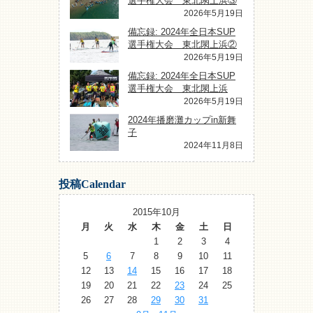
選手権大会 東北閖上浜③
2026年5月19日
備忘録: 2024年全日本SUP
選手権大会 東北閖上浜②
2026年5月19日
備忘録: 2024年全日本SUP
選手権大会 東北閖上浜
2026年5月19日
2024年播磨灘カップin新舞
子
2024年11月8日
投稿Calendar
2015年10月
月
火
水
木
金
土
日
1
2
3
4
5
6
7
8
9
10
11
12
13
14
15
16
17
18
19
20
21
22
23
24
25
26
27
28
29
30
31