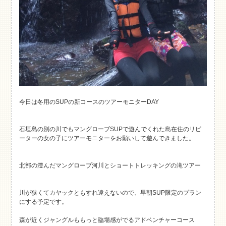
今日は冬用のSUPの新コースのツアーモニターDAY
石垣島の別の川でもマングローブSUPで遊んでくれた島在住のリピ
ーターの女の子にツアーモニターをお願いして遊んできました。
北部の澄んだマングローブ河川とショートトレッキングの滝ツアー
川が狭くてカヤックともすれ違えないので、早朝SUP限定のプラン
にする予定です。
森が近くジャングルももっと臨場感がでるアドベンチャーコース