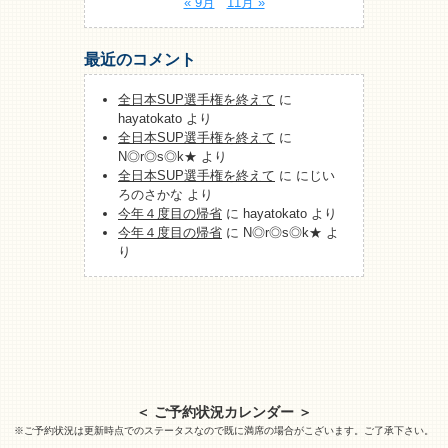
« 9月
11月 »
最近のコメント
全日本SUP選手権を終えて
に
hayatokato
より
全日本SUP選手権を終えて
に
N◎r◎s◎k★
より
全日本SUP選手権を終えて
に
にじい
ろのさかな
より
今年４度目の帰省
に
hayatokato
より
今年４度目の帰省
に
N◎r◎s◎k★
よ
り
＜ ご予約状況カレンダー ＞
※ご予約状況は更新時点でのステータスなので既に満席の場合がこざいます。ご了承下さい。