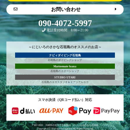
お問い合わせ
090-4072-5997
電話受付時間 8:00～21:00
～にじいろのさかな石垣島のオススメのお店～
ナビィダイビング石垣島
石垣島のダイビングショップ
Marinemate luana
石垣島のカヌーショップ
STUDIO UTARI
石垣島のヨガスタジオ＆エアリアルヨガ
スマホ決済（QRコード払い）対応
〒907-0023 沖縄県石垣市字石垣98-6
にじいろのさかな石垣島
Copyright (C) 2014 nijiirono-sakana. All Rights Reserved.