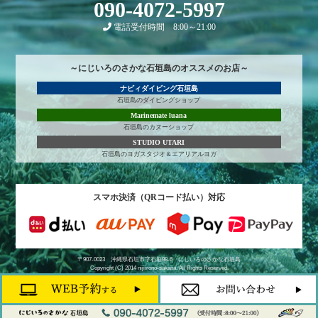
090-4072-5997
電話受付時間 8:00～21:00
～にじいろのさかな石垣島のオススメのお店～
ナビィダイビング石垣島
石垣島のダイビングショップ
Marinemate luana
石垣島のカヌーショップ
STUDIO UTARI
石垣島のヨガスタジオ＆エアリアルヨガ
スマホ決済（QRコード払い）対応
〒907-0023 沖縄県石垣市字石垣98-6
にじいろのさかな石垣島
Copyright (C) 2014 nijiirono-sakana. All Rights Reserved.