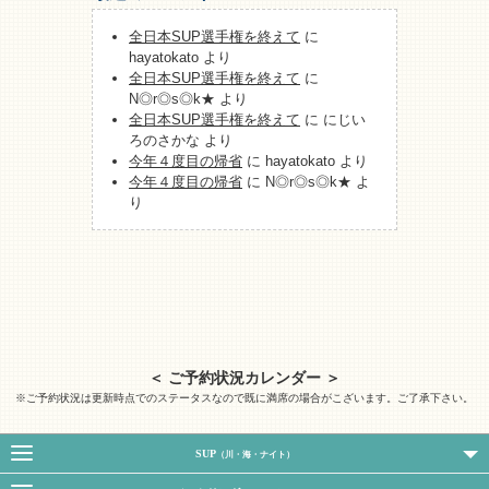
全日本SUP選手権を終えて
に
hayatokato
より
全日本SUP選手権を終えて
に
N◎r◎s◎k★
より
全日本SUP選手権を終えて
に
にじい
ろのさかな
より
今年４度目の帰省
に
hayatokato
より
今年４度目の帰省
に
N◎r◎s◎k★
よ
り
＜ ご予約状況カレンダー ＞
※ご予約状況は更新時点でのステータスなので既に満席の場合がこざいます。ご了承下さい。
SUP
（川・海・ナイト）