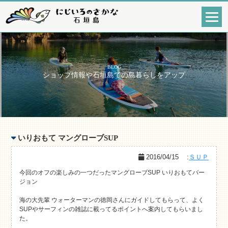
BLOG
ショップ情報や石垣島での島暮らしをアップ
いりおもて マングローブSUP
2016/04/15
:
ＳＵＰ
今回のオフの楽しみの一つだったマングローブSUP いりおもてバー
ジョン
海の大先輩 ウォーターマンの徳岡さんにガイドしてもらって、よく
SUPやサーフィンの雑誌に載ってるポイントへ案内してもらいまし
た。