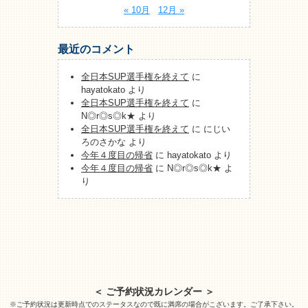
« 10月
12月 »
最近のコメント
全日本SUP選手権を終えて
に
hayatokato
より
全日本SUP選手権を終えて
に
N◎r◎s◎k★
より
全日本SUP選手権を終えて
に
にじい
ろのさかな
より
今年４度目の帰省
に
hayatokato
より
今年４度目の帰省
に
N◎r◎s◎k★
よ
り
＜ ご予約状況カレンダー ＞
※ご予約状況は更新時点でのステータスなので既に満席の場合がこざいます。ご了承下さい。