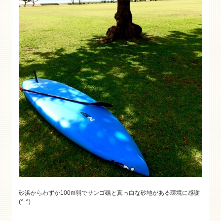
砂浜からわずか100m弱でサンゴ礁と真っ白な砂地がある環境に感謝
(^-^)