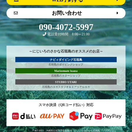
お問い合わせ
090-4072-5997
電話受付時間 8:00～21:00
～にじいろのさかな石垣島のオススメのお店～
ナビィダイビング石垣島
石垣島のダイビングショップ
Marinemate luana
石垣島のカヌーショップ
STUDIO UTARI
石垣島のヨガスタジオ＆エアリアルヨガ
スマホ決済（QRコード払い）対応
〒907-0023 沖縄県石垣市字石垣98-6
にじいろのさかな石垣島