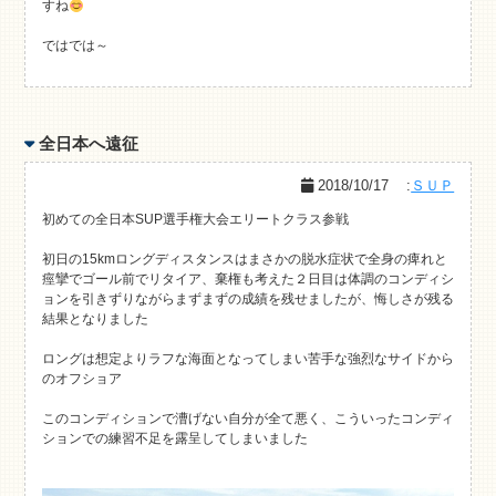
すね
ではでは～
全日本へ遠征
2018/10/17
:
ＳＵＰ
初めての全日本SUP選手権大会エリートクラス参戦
初日の15kmロングディスタンスはまさかの脱水症状で全身の痺れと
痙攣でゴール前でリタイア、棄権も考えた２日目は体調のコンディシ
ョンを引きずりながらまずまずの成績を残せましたが、悔しさが残る
結果となりました
ロングは想定よりラフな海面となってしまい苦手な強烈なサイドから
のオフショア
このコンディションで漕げない自分が全て悪く、こういったコンディ
ションでの練習不足を露呈してしまいました