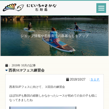
BLOG
ショップ情報や石垣島での島暮らしをアップ
： 2018年 10月の記事
西表SUPフェス練習会
2018/10/27
:
ＳＵＰ
西表SUPフェスに向けて、３回目の練習会
ほぼSUPも数回の経験しかなかったレースが初めての女の子も様に
なってきましたね