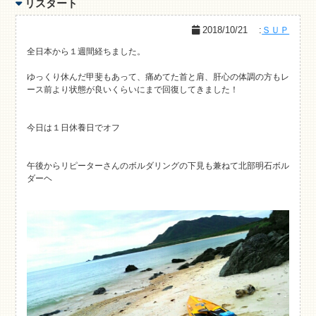
リスタート
2018/10/21
:
ＳＵＰ
全日本から１週間経ちました。
ゆっくり休んだ甲斐もあって、痛めてた首と肩、肝心の体調の方もレ
ース前より状態が良いくらいにまで回復してきました！
今日は１日休養日でオフ
午後からリピーターさんのボルダリングの下見も兼ねて北部明石ボル
ダーヘ