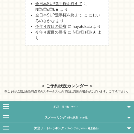
全日本SUP選手権を終えて
に
N◎r◎s◎k★
より
全日本SUP選手権を終えて
に
にじい
ろのさかな
より
今年４度目の帰省
に
hayatokato
より
今年４度目の帰省
に
N◎r◎s◎k★
よ
り
＜ ご予約状況カレンダー ＞
※ご予約状況は更新時点でのステータスなので既に満席の場合がこざいます。ご了承下さい。
SUP
（川・海・ナイト）
スノーケリング
（青の洞窟・SUP付）
沢登り・トレッキング
（ジャングルリバー・絶景登山）