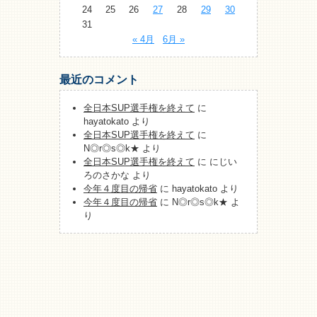
24
25
26
27
28
29
30
31
« 4月
6月 »
最近のコメント
全日本SUP選手権を終えて
に
hayatokato
より
全日本SUP選手権を終えて
に
N◎r◎s◎k★
より
全日本SUP選手権を終えて
に
にじい
ろのさかな
より
今年４度目の帰省
に
hayatokato
より
今年４度目の帰省
に
N◎r◎s◎k★
よ
り