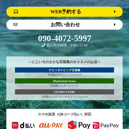
WEB予約する
お問い合わせ
090-4072-5997
電話受付時間 8:00～21:00
～にじいろのさかな石垣島のオススメのお店～
ナビィダイビング石垣島
石垣島のダイビングショップ
Marinemate luana
石垣島のカヌーショップ
STUDIO UTARI
石垣島のヨガスタジオ＆エアリアルヨガ
スマホ決済（QRコード払い）対応