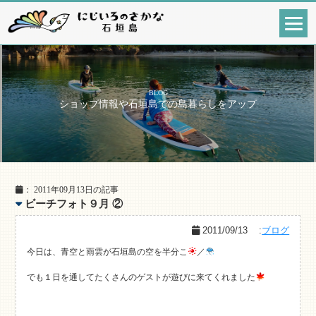
BLOG
ショップ情報や石垣島での島暮らしをアップ
： 2011年09月13日の記事
ビーチフォト９月 ②
2011/09/13
:
ブログ
今日は、青空と雨雲が石垣島の空を半分こ
／
でも１日を通してたくさんのゲストが遊びに来てくれました