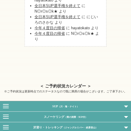
hayatokato
より
全日本SUP選手権を終えて
に
N◎r◎s◎k★
より
全日本SUP選手権を終えて
に
にじい
ろのさかな
より
今年４度目の帰省
に
hayatokato
より
今年４度目の帰省
に
N◎r◎s◎k★
よ
り
＜ ご予約状況カレンダー ＞
※ご予約状況は更新時点でのステータスなので既に満席の場合がこざいます。ご了承下さい。
SUP
（川・海・ナイト）
スノーケリング
（青の洞窟・SUP付）
沢登り・トレッキング
（ジャングルリバー・絶景登山）