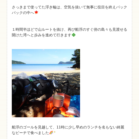
さっきまで使ってた浮き輪は、空気を抜いて無事に役目を終えバック
パックの中へ
１時間半ほどで山ルートを抜け、再び船浮のすぐ傍の島々も見渡せる
開けた湾へと歩みを進めて行きます
船浮のゴールを見越して、11時に少し早めのランチを名もない綺麗
なビーチで食べました