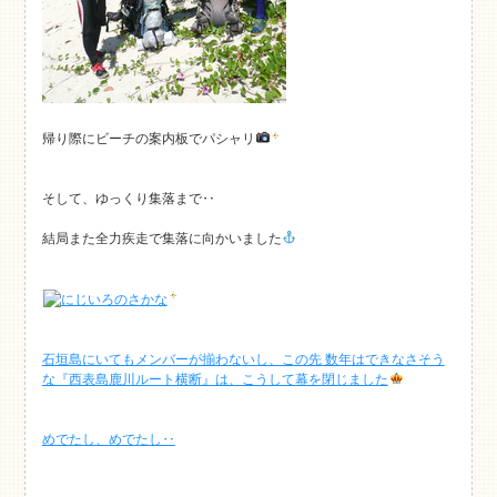
帰り際にビーチの案内板でパシャリ
そして、ゆっくり集落まで‥
結局また全力疾走で集落に向かいました
石垣島にいてもメンバーが揃わないし、この先 数年はできなさそう
な『西表島鹿川ルート横断』は、こうして幕を閉じました
めでたし、めでたし‥