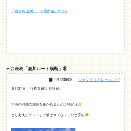
『西表島 鹿川ルート横断編』終わり
西表島「鹿川ルート横断」⑧
2013/06/08
:
ジャングルトレッキング
５月27日 『行程３日目 最終日』
大潮の満潮の潮位を確かめるため５時起床
とりあえずテントまで波は来てなくてひと安心