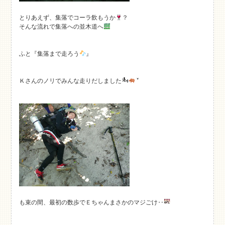
とりあえず、集落でコーラ飲もうか
？
そんな流れで集落への並木道へ
ふと『集落まで走ろう
』
Ｋさんのノリでみんな走りだしました
も束の間、最初の数歩でＥちゃんまさかのマジごけ‥