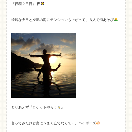
『行程２日目』 夜
綺麗な夕日と夕凪の海にテンションも上がって、３人で海あそび
とりあえず『ロケットやろう
』
言ってみたけど肩にうまく立てなくて‥、ハイポーズ