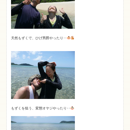
天然もずくで、ひげ男爵やったり‥
もずくを狙う、変態オヤジやったり‥