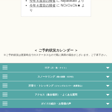
今年４度目の帰省
に
hayatokato
より
今年４度目の帰省
に
N◎r◎s◎k★
よ
り
＜ ご予約状況カレンダー ＞
※ご予約状況は更新時点でのステータスなので既に満席の場合がこざいます。ご了承下さい。
SUP
（川・海・ナイト）
スノーケリング
（青の洞窟・SUP付）
沢登り・トレッキング
（ジャングルリバー・絶景登山）
アクセス（集合場所）・よくある質問
ガイドの紹介・お客様の声