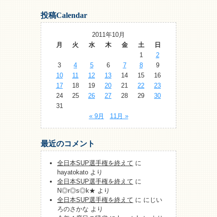
投稿Calendar
2011年10月
月
火
水
木
金
土
日
1
2
3
4
5
6
7
8
9
10
11
12
13
14
15
16
17
18
19
20
21
22
23
24
25
26
27
28
29
30
31
« 9月
11月 »
最近のコメント
全日本SUP選手権を終えて
に
hayatokato
より
全日本SUP選手権を終えて
に
N◎r◎s◎k★
より
全日本SUP選手権を終えて
に
にじい
ろのさかな
より