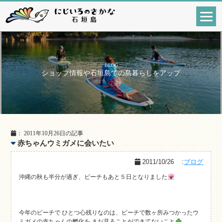
BLOG
ショップ情報や石垣島での島暮らしをアップ
： 2011年10月26日の記事
赤ちゃんウミガメに会いたい
2011/10/26
:
ブログ
沖縄の秋も半分が過ぎ、ビーチもあと５日となりました
今年のビーチで ひとつ心残りなのは、ビーチで数ヶ所みつかったウ
ミガメの赤ちゃんの孵化を まだ見ることができてないこと