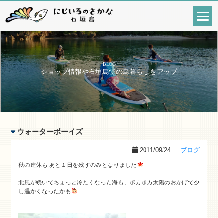
BLOG
ショップ情報や石垣島での島暮らしをアップ
ウォーターボーイズ
2011/09/24
:
ブログ
秋の連休も あと１日を残すのみとなりました
北風が続いてちょっと冷たくなった海も、ポカポカ太陽のおかげで少
し温かくなったかも