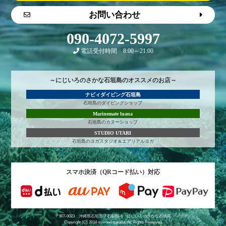
お問い合わせ
090-4072-5997
電話受付時間 8:00～21:00
～にじいろのさかな石垣島のオススメのお店～
ナビィダイビング石垣島
石垣島のダイビングショップ
Marinemate luana
石垣島のカヌーショップ
STUDIO UTARI
石垣島のヨガスタジオ＆エアリアルヨガ
スマホ決済（QRコード払い）対応
〒907-0023 沖縄県石垣市字石垣98-6
にじいろのさかな石垣島
Copyright (C) 2014 nijiirono-sakana. All Rights Reserved.