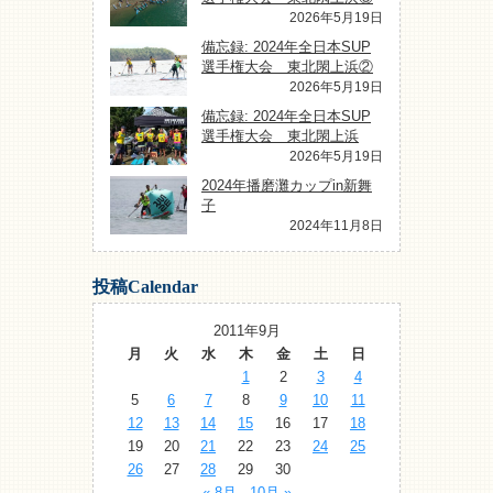
2026年5月19日
備忘録: 2024年全日本SUP
選手権大会 東北閖上浜②
2026年5月19日
備忘録: 2024年全日本SUP
選手権大会 東北閖上浜
2026年5月19日
2024年播磨灘カップin新舞
子
2024年11月8日
投稿Calendar
2011年9月
月
火
水
木
金
土
日
1
2
3
4
5
6
7
8
9
10
11
12
13
14
15
16
17
18
19
20
21
22
23
24
25
26
27
28
29
30
« 8月
10月 »