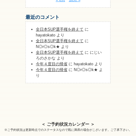
最近のコメント
全日本SUP選手権を終えて
に
hayatokato
より
全日本SUP選手権を終えて
に
N◎r◎s◎k★
より
全日本SUP選手権を終えて
に
にじい
ろのさかな
より
今年４度目の帰省
に
hayatokato
より
今年４度目の帰省
に
N◎r◎s◎k★
よ
り
＜ ご予約状況カレンダー ＞
※ご予約状況は更新時点でのステータスなので既に満席の場合がこざいます。ご了承下さい。