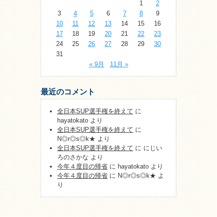
1
2
3
4
5
6
7
8
9
10
11
12
13
14
15
16
17
18
19
20
21
22
23
24
25
26
27
28
29
30
31
« 9月
11月 »
最近のコメント
全日本SUP選手権を終えて
に
hayatokato
より
全日本SUP選手権を終えて
に
N◎r◎s◎k★
より
全日本SUP選手権を終えて
に
にじい
ろのさかな
より
今年４度目の帰省
に
hayatokato
より
今年４度目の帰省
に
N◎r◎s◎k★
よ
り