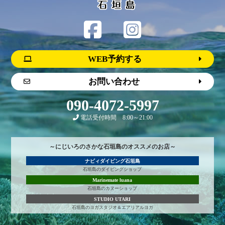
WEB予約する
お問い合わせ
090-4072-5997
電話受付時間 8:00～21:00
～にじいろのさかな石垣島のオススメのお店～
ナビィダイビング石垣島
石垣島のダイビングショップ
Marinemate luana
石垣島のカヌーショップ
STUDIO UTARI
石垣島のヨガスタジオ＆エアリアルヨガ