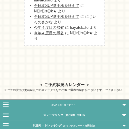
hayatokato
より
全日本SUP選手権を終えて
に
N◎r◎s◎k★
より
全日本SUP選手権を終えて
に
にじい
ろのさかな
より
今年４度目の帰省
に
hayatokato
より
今年４度目の帰省
に
N◎r◎s◎k★
よ
り
＜ ご予約状況カレンダー ＞
※ご予約状況は更新時点でのステータスなので既に満席の場合がこざいます。ご了承下さい。
SUP
（川・海・ナイト）
スノーケリング
（青の洞窟・SUP付）
沢登り・トレッキング
（ジャングルリバー・絶景登山）