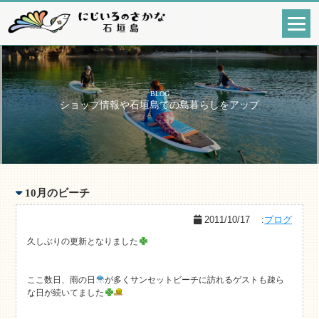
BLOG
ショップ情報や石垣島での島暮らしをアップ
10月のビーチ
2011/10/17
:
ブログ
久しぶりの更新となりました
ここ数日、雨の日
が多くサンセットビーチに訪れるゲストも疎ら
な日が続いてました