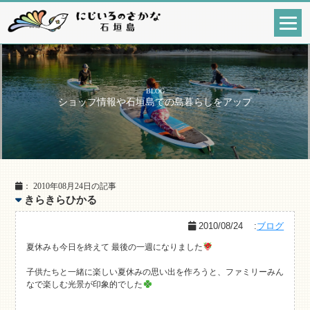
BLOG
ショップ情報や石垣島での島暮らしをアップ
： 2010年08月24日の記事
きらきらひかる
2010/08/24
:
ブログ
夏休みも今日を終えて 最後の一週になりました
子供たちと一緒に楽しい夏休みの思い出を作ろうと、ファミリーみん
なで楽しむ光景が印象的でした