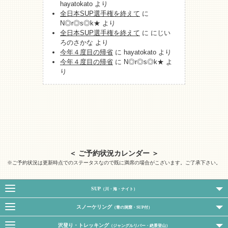
hayatokato
より
全日本SUP選手権を終えて
に
N◎r◎s◎k★
より
全日本SUP選手権を終えて
に
にじい
ろのさかな
より
今年４度目の帰省
に
hayatokato
より
今年４度目の帰省
に
N◎r◎s◎k★
よ
り
＜ ご予約状況カレンダー ＞
※ご予約状況は更新時点でのステータスなので既に満席の場合がこざいます。ご了承下さい。
SUP
（川・海・ナイト）
スノーケリング
（青の洞窟・SUP付）
沢登り・トレッキング
（ジャングルリバー・絶景登山）