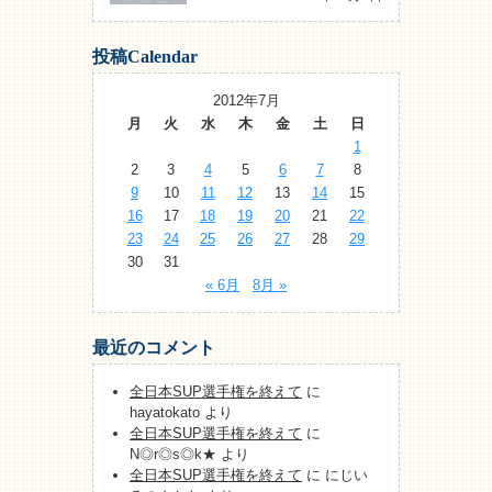
投稿Calendar
2012年7月
月
火
水
木
金
土
日
1
2
3
4
5
6
7
8
9
10
11
12
13
14
15
16
17
18
19
20
21
22
23
24
25
26
27
28
29
30
31
« 6月
8月 »
最近のコメント
全日本SUP選手権を終えて
に
hayatokato
より
全日本SUP選手権を終えて
に
N◎r◎s◎k★
より
全日本SUP選手権を終えて
に
にじい