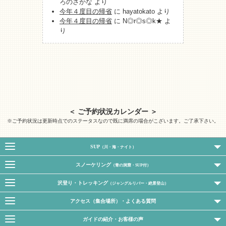
ろのさかな
より
今年４度目の帰省
に
hayatokato
より
今年４度目の帰省
に
N◎r◎s◎k★
よ
り
＜ ご予約状況カレンダー ＞
※ご予約状況は更新時点でのステータスなので既に満席の場合がこざいます。ご了承下さい。
SUP
（川・海・ナイト）
スノーケリング
（青の洞窟・SUP付）
沢登り・トレッキング
（ジャングルリバー・絶景登山）
アクセス（集合場所）・よくある質問
ガイドの紹介・お客様の声