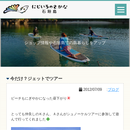
BLOG
ショップ情報や石垣島での島暮らしをアップ
今だけ？ジェットでツアー
2012/07/09
:
ブログ
ビーチもにぎやかになった昼下がり
とっても仲良しのＫさん、Ａさんがシュノーケルツアーに参加して遊
んで行ってくれました