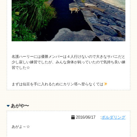
名護ハーリーには優勝メンバーは４人行けないので大きなサバニだと
少し寂しい練習でしたが、みんな身体が鈍っていたので気持ち良い練
習でした☆
まずは仙豆を手に入れるためにカリン塔へ登らなくては
あがや〜
2016/06/17
:
ボルダリング
あがよ～☆