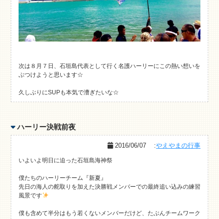
次は８月７日、石垣島代表として行く名護ハーリーにこの熱い想いを
ぶつけようと思います☆
久しぶりにSUPも本気で漕ぎたいな☆
ハーリー決戦前夜
2016/06/07
:
やえやまの行事
いよいよ明日に迫った石垣島海神祭
僕たちのハーリーチーム『新夏』
先日の海人の舵取りを加えた決勝戦メンバーでの最終追い込みの練習
風景です
僕も含めて半分はもう若くないメンバーだけど、たぶんチームワーク