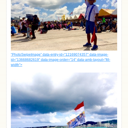
“PhotoSwipeImage” data-entry-id=”12169074357″ data-image-
id=”13668682619″ data-image-order=”14″ data-amb-layout=”fill-
width”>