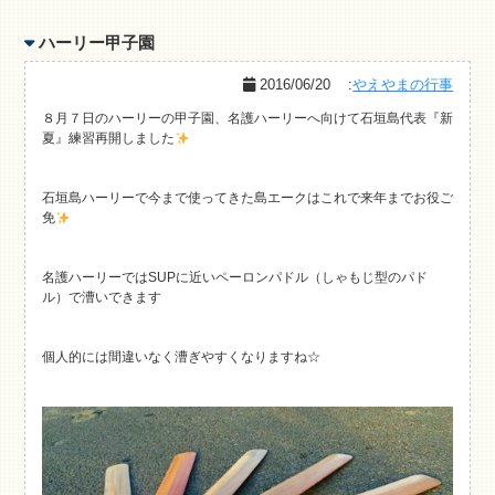
ハーリー甲子園
2016/06/20
:
やえやまの行事
８月７日のハーリーの甲子園、名護ハーリーへ向けて石垣島代表『新
夏』練習再開しました
石垣島ハーリーで今まで使ってきた島エークはこれで来年までお役ご
免
名護ハーリーではSUPに近いペーロンパドル（しゃもじ型のパド
ル）で漕いできます
個人的には間違いなく漕ぎやすくなりますね☆