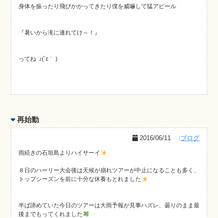
身体を振ったり飛びかかってきたり僕を威嚇して猛アピール
『暑いから滝に連れてけ～！』
ってね ♪(´ε｀ )
再始動
2016/06/11
:
ブログ
雨続きの石垣島よりハイサーイ
８日のハーリー大会後は天候が崩れツアーが中止になることも多く、
トップシーズンを前に十分な休養もとれました
半ば諦めていた今日のツアーは大雨予報が見事ハズレ、曇りのまま最
後までもってくれました