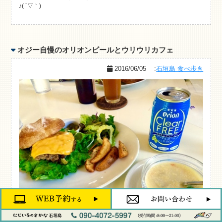
♪( ´▽｀)
オジー自慢のオリオンビールとウリウリカフェ
2016/06/05
:
石垣島 食べ歩き